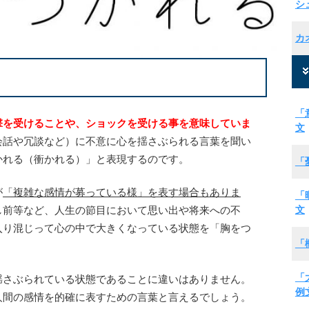
シ
カ
「
撃を受けることや、ショックを受ける事を意味していま
文
会話や冗談など）に不意に心を揺さぶられる言葉を聞い
かれる（衝かれる）」と表現するのです。
「
が
「複雑な感情が募っている様」を表す場合もありま
「
文
し前等など、人生の節目において思い出や将来への不
入り混じって心の中で大きくなっている状態を「胸をつ
「
「
揺さぶられている状態であることに違いはありません。
例
人間の感情を的確に表すための言葉と言えるでしょう。