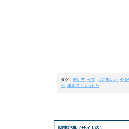
タグ：
使い方
,
例文
,
心に響いた
,
心を
語
,
魂を揺さぶられた
関連記事（サイト内）