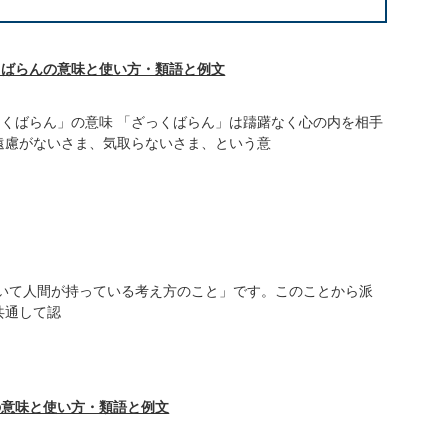
くばらんの意味と使い方・類語と例文
っくばらん」の意味 「ざっくばらん」は躊躇なく心の内を相手
遠慮がないさま、気取らないさま、という意
ついて人間が持っている考え方のこと」です。このことから派
共通して認
の意味と使い方・類語と例文