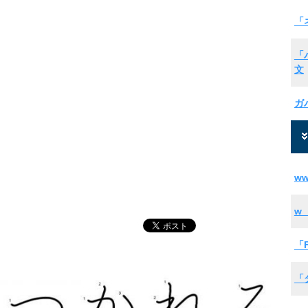
「
「
文
ガ
w
w
「
「