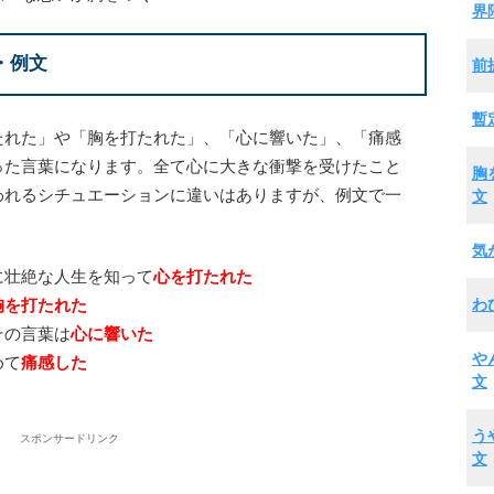
界
・例文
前
暫
たれた」や「胸を打たれた」、「心に響いた」、「痛感
った言葉になります。全て心に大きな衝撃を受けたこと
胸
われるシチュエーションに違いはありますが、例文で一
文
気
に壮絶な人生を知って
心を打たれた
わ
胸を打たれた
その言葉は
心に響いた
や
めて
痛感した
文
う
スポンサードリンク
文