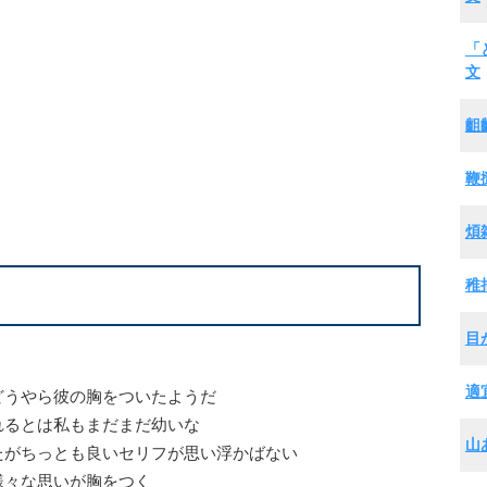
「
文
齟
鞭
煩
稚
目
適
どうやら彼の胸をついたようだ
れるとは私もまだまだ幼いな
山
たがちっとも良いセリフが思い浮かばない
様々な思いが胸をつく