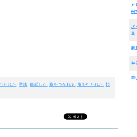
と
例
ざ
文
御
や
幸
打たれた
,
意味
,
痛感した
,
胸をつかれる
,
胸を打たれた
,
類