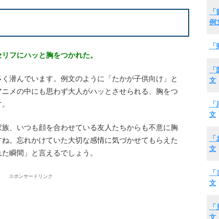
「
例
「
セリフにハッと胸をつかれた。
「
多く潜んでいます。例文のように「たかが子供向け」と
文
アニメの中にも思わず大人がハッとさせられる、胸をつ
「
す。
文
家族、いつも顔を合わせている友人たちからも不意に胸
「
すね。忘れかけていた大切な感情に気づかせてもらえた
文
れた瞬間」と言えるでしょう。
「
スポンサードリンク
文
「
文